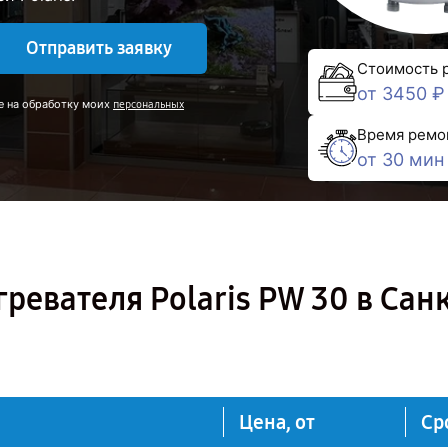
Отправить заявку
Стоимость 
от 3450 ₽
е на обработку моих
персональных
Время ремо
от 30 мин
ревателя Polaris PW 30 в Сан
Цена, от
Ср