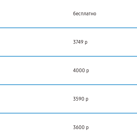
бесплатно
3749 р
4000 р
3590 р
3600 р