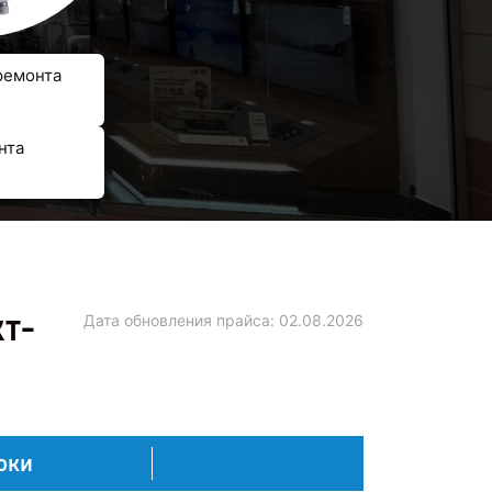
ремонта
нта
кт-
Дата обновления прайса:
02.08.2026
оки