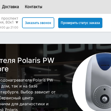
Доставка
Контакты
 проспект
я, 80к1
▼
Проверить статус заказа
Заказать звонок
9:00 до 21:00
еля Polaris PW
рге
одонагревателя Polaris PW
дом, так и на базе
етербурге. Выбор зависит от
 Сервисный центр
нием для диагностики и
 Polaris.