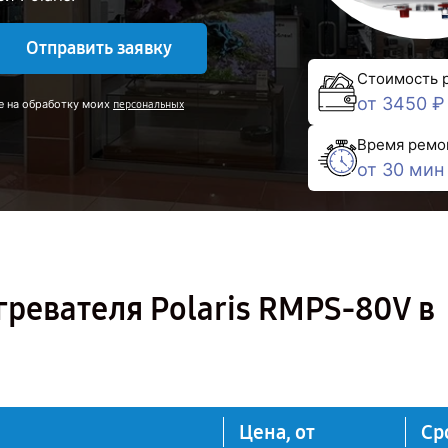
Отправить заявку
Стоимость 
от 3450 ₽
е на обработку моих
персональных
Время ремо
от 30 мин
ревателя Polaris RMPS-80V в
Цена, от
Ср