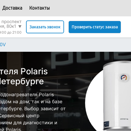
Доставка
Контакты
 проспект
я, 80к1
▼
Проверить статус заказа
Заказать звонок
9:00 до 21:00
0V
еля Polaris
етербурге
донагревателя Polaris
дом на дом, так и на базе
етербурге. Выбор зависит от
 Сервисный центр
нием для диагностики и
 Polaris.