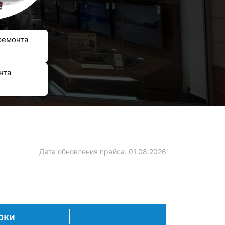
ремонта
нта
Дата обновления прайса:
01.08.2026
оки