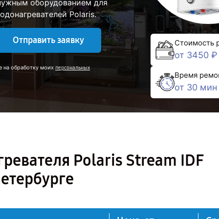
 нужным оборудованием для
донагревателей Polaris.
Отправить заявку
Стоимость 
от 3450 ₽
е на обработку моих
персональных
Время ремо
от 30 мин
ревателя Polaris Stream IDF
Петербурге