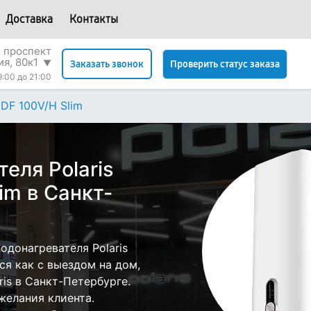
Доставка
Контакты
 проспект
я, 80к1
▼
Проверить статус заказа
Заказать звонок
9:00 до 21:00
IDF 100V/H Slim
еля Polaris
im в Санкт-
донагревателя Polaris
ся как с выездом на дом,
ris в Санкт-Петербурге.
желания клиента.