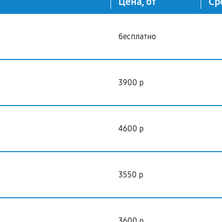
Цена, от
Ср
бесплатно
3900 р
4600 р
3550 р
3600 р