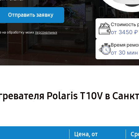
Отправить заявку
Стоимость 
от 3450 ₽
е на обработку моих
персональных
Время ремо
от 30 мин
евателя Polaris T 10V в Санкт
Цена, от
Ср