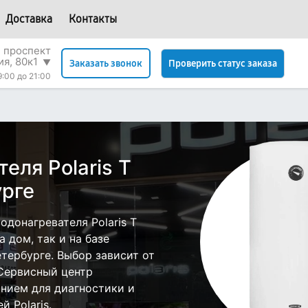
Доставка
Контакты
 проспект
я, 80к1
▼
Проверить статус заказа
Заказать звонок
9:00 до 21:00
еля Polaris T
урге
донагревателя Polaris T
 дом, так и на базе
етербурге. Выбор зависит от
 Сервисный центр
нием для диагностики и
 Polaris.