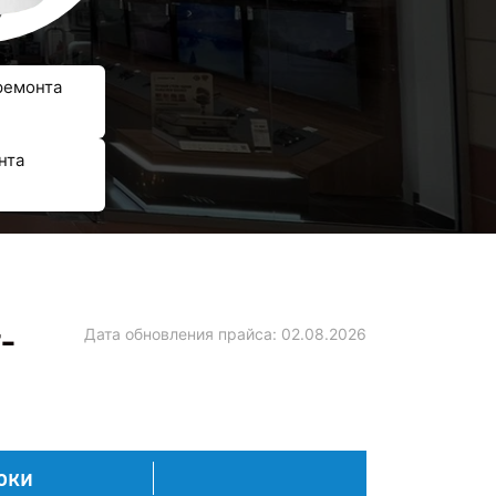
ремонта
нта
-
Дата обновления прайса:
02.08.2026
оки