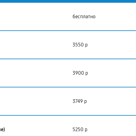
бесплатно
3550 р
3900 р
3749 р
е)
5250 р