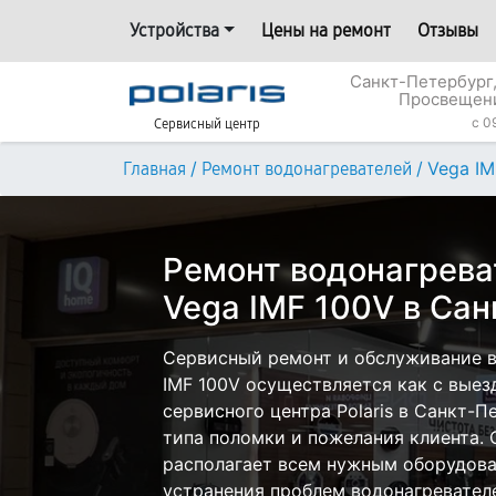
Устройства
Цены на ремонт
Отзывы
Санкт-Петербург,
Просвещени
c 0
Сервисный центр
/
/
Vega IM
Главная
Ремонт водонагревателей
Ремонт водонагреват
Vega IMF 100V в Са
Сервисный ремонт и обслуживание во
IMF 100V осуществляется как с выезд
сервисного центра Polaris в Санкт-П
типа поломки и пожелания клиента.
располагает всем нужным оборудова
устранения проблем водонагревателей