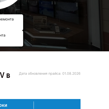
ремонта
нта
V в
Дата обновления прайса:
01.08.2026
оки