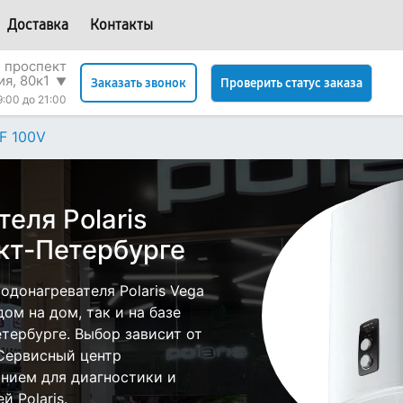
Доставка
Контакты
 проспект
я, 80к1
▼
Проверить статус заказа
Заказать звонок
9:00 до 21:00
F 100V
еля Polaris
нкт-Петербурге
донагревателя Polaris Vega
ом на дом, так и на базе
етербурге. Выбор зависит от
 Сервисный центр
нием для диагностики и
 Polaris.