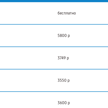
бесплатно
5800 р
3749 р
3550 р
3600 р