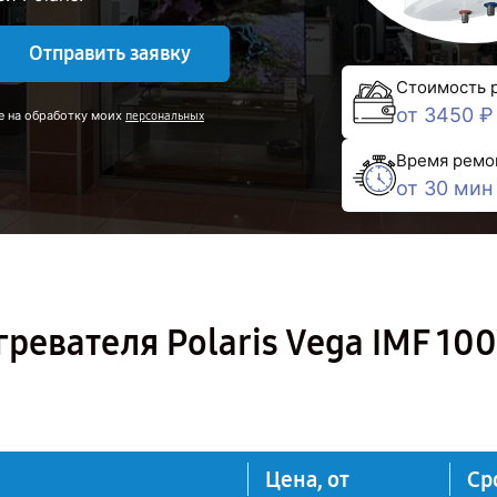
Отправить заявку
Стоимость 
от 3450 ₽
е на обработку моих
персональных
Время ремо
от 30 мин
ревателя Polaris Vega IMF 100
Цена, от
Ср