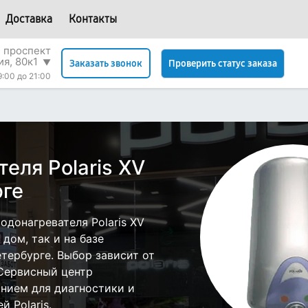
Доставка
Контакты
 проспект
я, 80к1
▼
Проверить статус заказа
Заказать звонок
9:00 до 21:00
еля Polaris XV
рге
донагревателя Polaris XV
дом, так и на базе
етербурге. Выбор зависит от
 Сервисный центр
нием для диагностики и
 Polaris.