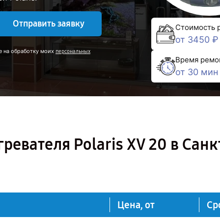
Отправить заявку
Стоимость 
от 3450 ₽
е на обработку моих
персональных
Время ремо
от 30 мин
евателя Polaris XV 20 в Санк
Цена, от
Ср