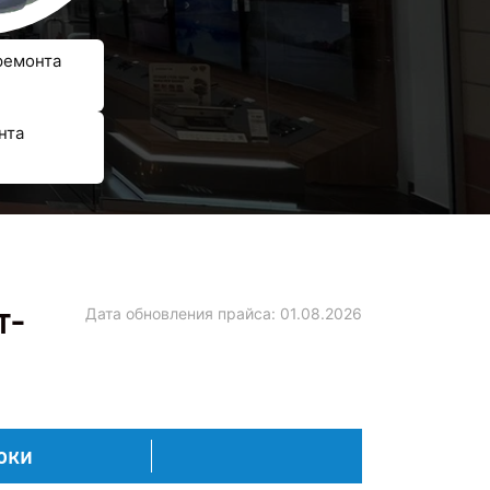
ремонта
нта
т-
Дата обновления прайса:
01.08.2026
оки